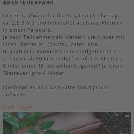
ABENTEUERPARK
Der Zeitaufwand für die Schatzsuche beträgt
ca. 2,5-3 Std und beinhaltet auch das Klettern
in einem Parcours.
Je nach Teilnehmerzahl klettern die Kinder mit
Ihren "Betreuer" (Mutter, Vater, erw.
Begleiter) in
einem
Parcours aufgeteilt in P 1-
2. Kinder ab 10 Jahren dürfen alleine Klettern,
Kinder unter 10 Jahren benötigen idR je einen
"Betreuer" pro 4 Kinder.
Idealerweise ab einem Alter von 8 Jahren
aufwärts.
mehr lesen
Die Kosten betragen bei max. 8 Teilnehmer
187€. Jeder zusätzlicher Teilnehmer 20€, incl.
Hygienekopftuch. Erwachsene
Begleitpersonen bezahlen nur 18€.