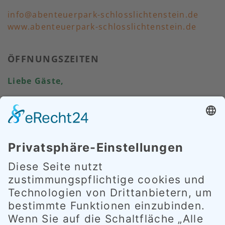
info@abenteuerpark-schlosslichtenstein.de
www.abenteuerpark-schlosslichtenstein.de
ÖFFNUNGSZEITEN
Liebe Gäste,
wir haben heute geöffnet und freuen uns
auf Ihren Besuch.
Ihr Abenteuerpark-Team
Telefonisch sind wir nur während den
Öffnungszeiten vorort und nur dann
erreichbar.