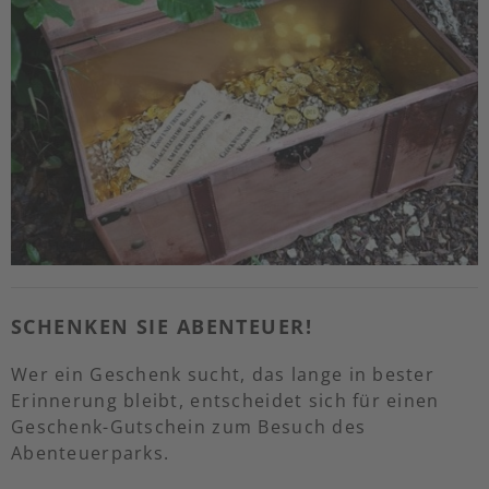
Wir empfehlen die Gruppen nicht größer als
8-10 Personen
Das Befüllen der Schatztruhe erfolgt durch
den Auftraggeber.
Wir freuen uns über Ihren Besuch!
SCHENKEN SIE ABENTEUER!
Wer ein Geschenk sucht, das lange in bester
Erinnerung bleibt, entscheidet sich für einen
Geschenk-Gutschein zum Besuch des
Abenteuerparks.