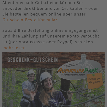
Abenteuerpark-Gutscheine können Sie
entweder direkt bei uns vor Ort kaufen – oder
Sie bestellen bequem online über unser
Gutschein-Bestellformular
.
Sobald Ihre Bestellung online eingegangen ist
und Ihre Zahlung auf unserem Konto verbucht
ist (per Vorauskasse oder Paypal), schicken
wir Ihnen den Gutschein per E-Mail umgehend
mehr lesen
zu.
Sie wünschen eine Zusendung per Post?
Den Gutschein per Post schicken wir Ihnen
nach Zahlungseingang innerhalb einer Woche
zu. Bitte beachten Sie, dass in diesem Fall €
4,– Versandkosten anfallen.
Hier geht’s zum Gutschein-Bestellformular >