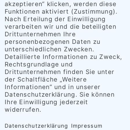
Wetterbedingte Einschränkungen werden
ggf. grundsätzlich an dieser Stelle
tagesaktuell veröffentlicht.
Hier erfahren Sie alles über unsere
Öffnungzeiten während der Ferien, an
Brückentagen, bei schlechtem Wetter etc. >>
QUICK-LINKS
Hygiene- und Abstandsregeln
Öffnungszeiten
Preise
Gutschein-Bestellung
Downloads
Kontakt
Anfahrt