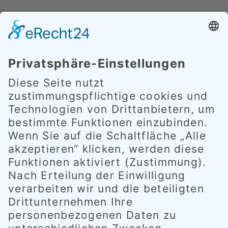
wir haben heute geöffnet und freuen uns
auf Ihren Besuch.
Ihr Abenteuerpark-Team
Telefonisch sind wir nur während den
Öffnungszeiten vorort und nur dann
erreichbar.
Wetterbedingte Einschränkungen werden
ggf. grundsätzlich an dieser Stelle
tagesaktuell veröffentlicht.
Hier erfahren Sie alles über unsere
Öffnungzeiten während der Ferien, an
Brückentagen, bei schlechtem Wetter etc. >>